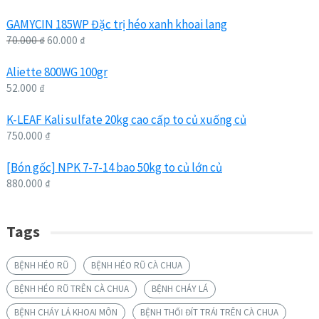
GAMYCIN 185WP Đặc trị héo xanh khoai lang
70.000
₫
60.000
₫
Aliette 800WG 100gr
52.000
₫
K-LEAF Kali sulfate 20kg cao cấp to củ xuống củ
750.000
₫
[Bón gốc] NPK 7-7-14 bao 50kg to củ lớn củ
880.000
₫
Tags
BỆNH HÉO RŨ
BỆNH HÉO RŨ CÀ CHUA
BỆNH HÉO RŨ TRÊN CÀ CHUA
BỆNH CHÁY LÁ
BỆNH CHÁY LÁ KHOAI MÔN
BỆNH THỐI ĐÍT TRÁI TRÊN CÀ CHUA