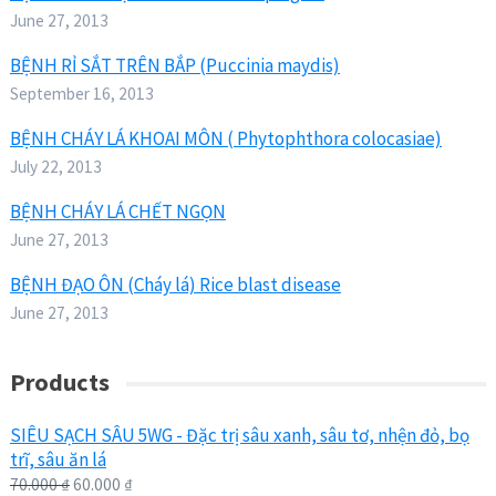
June 27, 2013
BỆNH RỈ SẮT TRÊN BẮP (Puccinia maydis)
September 16, 2013
BỆNH CHÁY LÁ KHOAI MÔN ( Phytophthora colocasiae)
July 22, 2013
BỆNH CHÁY LÁ CHẾT NGỌN
June 27, 2013
BỆNH ĐẠO ÔN (Cháy lá) Rice blast disease
June 27, 2013
Products
SIÊU SẠCH SÂU 5WG - Đặc trị sâu xanh, sâu tơ, nhện đỏ, bọ
trĩ, sâu ăn lá
70.000
₫
60.000
₫