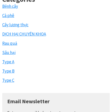
Bệnh cây
Cà phê
Cây lương thực
DỊCH HẠI CHUYÊN KHOA
Rau quả
Sâu hại
Type A
Type B
Type C
Email Newsletter