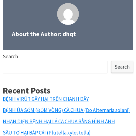
About the Author:
dhqt
Search
Search
Recent Posts
BỆNH VIRÚT GÂY HẠI TRÊN CHANH DÂY
BỆNH ÚA SỚM (ĐỐM VÒNG) CÀ CHUA (Do Alternaria solani)
NHẬN DIỆN BỆNH HẠI LÁ CÀ CHUA BẰNG HÌNH ẢNH
SÂU TƠ HẠI BẮP CẢI (Plutella xylostella)