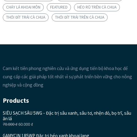
CHÁY LÁ KHOAI MÔN
FEATURED
HÉO RŨ TRÊN CÀ CHUA
THỐI ĐÍT TRÁI CÀ CHUA
THỐI ĐÍT TRÁI TRÊN CÀ CHUA
Cam kết tiên phong nghiên cứu và ứng dụng tiến bộ khoa học để
cung cấp các giải pháp tốt nhất vì sự phát triển bền vững cho nông
nghiệp và cộng đồng
Products
SIÊU SẠCH SÂU 5WG - Đặc trị sâu xanh, sâu tơ, nhện đỏ, bọ trĩ, sâu
ăn lá
70.000
₫
60.000
₫
GAMYCIN 185WP Đặc trị héo xanh khoai lang