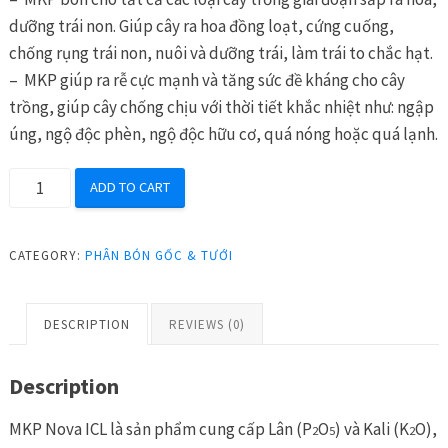
dưỡng trái non. Giúp cây ra hoa đồng loạt, cứng cuống,
chống rụng trái non, nuôi và dưỡng trái, làm trái to chắc hạt.
– MKP giúp ra rễ cực mạnh và tăng sức đề kháng cho cây
trồng, giúp cây chống chịu với thời tiết khắc nhiệt như: ngập
úng, ngộ độc phèn, ngộ độc hữu cơ, quá nóng hoặc quá lạnh.
MKP
ADD TO CART
Nova
ICL
CATEGORY:
PHÂN BÓN GỐC & TƯỚI
0-
52-
34
DESCRIPTION
REVIEWS (0)
bao
25kg
Description
giúp
dừng
MKP Nova ICL là sản phẩm cung cấp Lân (P
O
) và Kali (K
O),
2
5
2