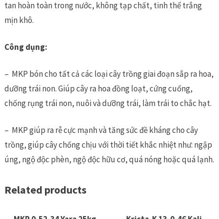
dây
tan hoàn toàn trong nước, không tạp chất, tinh thể trắng
xuống
mịn khô.
củ
quantity
Công dụng:
– MKP bón cho tất cả các loại cây trồng giai đoạn sắp ra hoa,
dưỡng trái non. Giúp cây ra hoa đồng loạt, cứng cuống,
chống rụng trái non, nuôi và dưỡng trái, làm trái to chắc hạt.
– MKP giúp ra rễ cực mạnh và tăng sức đề kháng cho cây
trồng, giúp cây chống chịu với thời tiết khắc nhiệt như: ngập
úng, ngộ độc phèn, ngộ độc hữu cơ, quá nóng hoặc quá lạnh.
Related products
MKP 0-52-34 Yara 25kg
Krista-K 13-0-46 Kali