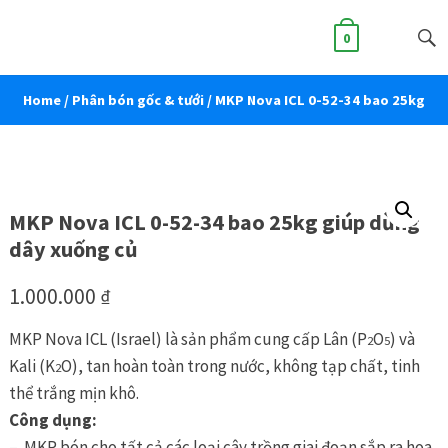
0
Home
/
Phân bón gốc & tưới
/ MKP Nova ICL 0-52-34 bao 25kg
giúp dừng dây xuống củ
MKP Nova ICL 0-52-34 bao 25kg giúp dừng
dây xuống củ
1.000.000
₫
MKP Nova ICL (Israel) là sản phẩm cung cấp Lân (P
O
) và
2
5
Kali (K
O), tan hoàn toàn trong nước, không tạp chất, tinh
2
thể trắng mịn khô.
Công dụng:
– MKP bón cho tất cả các loại cây trồng giai đoạn sắp ra hoa,