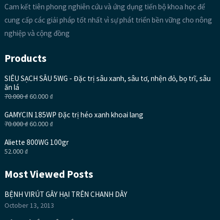
Cam kết tiên phong nghiên cứu và ứng dụng tiến bộ khoa học để
cung cấp các giải pháp tốt nhất vì sự phát triển bền vững cho nông
nghiệp và cộng đồng
Products
SIÊU SẠCH SÂU 5WG - Đặc trị sâu xanh, sâu tơ, nhện đỏ, bọ trĩ, sâu
ăn lá
70.000
₫
60.000
₫
GAMYCIN 185WP Đặc trị héo xanh khoai lang
70.000
₫
60.000
₫
Aliette 800WG 100gr
52.000
₫
Most Viewed Posts
BỆNH VIRÚT GÂY HẠI TRÊN CHANH DÂY
October 13, 2013