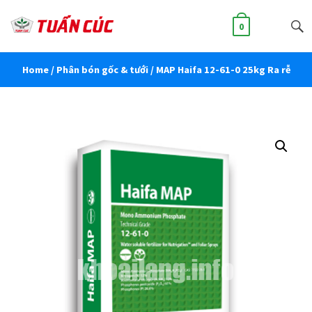
0
Home
/
Phân bón gốc & tưới
/ MAP Haifa 12-61-0 25kg Ra rễ
tạo củ bung chồi phát đọt