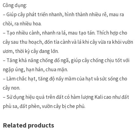
củ
Công dụng:
bung
– Giúp cây phát triển nhanh, hình thành nhiều rễ, mau ra
chồi
chồi, ra nhiều hoa.
phát
– Tạo nhiều cành, nhanh ra lá, mau tạo tán. Thích hợp cho
đọt
cây sau thu hoạch, đốn tỉa cành và lá khi cây vừa ra khỏi vườn
quantity
ươm, thời kỳ cây đang lớn.
– Tăng khả năng chống đổ ngã, giúp cây chống chịu tốt với
ngập úng, hạn hán, chua mặn.
– Làm chắc hạt, tăng độ nẩy mầm của hạt và sức sống cho
cây non.
– Sử dụng hiệu quả trên đất có hàm lượng Kali cao như đất
phù sa, đất phèn, vườn cây bị che phủ.
Related products