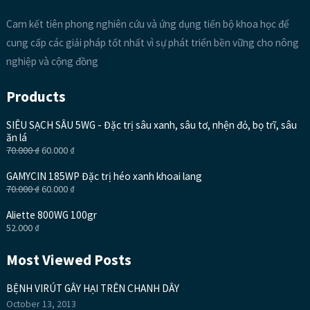
Cam kết tiên phong nghiên cứu và ứng dụng tiến bộ khoa học để
cung cấp các giải pháp tốt nhất vì sự phát triển bền vững cho nông
nghiệp và cộng đồng
Products
SIÊU SẠCH SÂU 5WG - Đặc trị sâu xanh, sâu tơ, nhện đỏ, bọ trĩ, sâu
ăn lá
70.000
₫
60.000
₫
GAMYCIN 185WP Đặc trị héo xanh khoai lang
70.000
₫
60.000
₫
Aliette 800WG 100gr
52.000
₫
Most Viewed Posts
BỆNH VIRÚT GÂY HẠI TRÊN CHANH DÂY
October 13, 2013