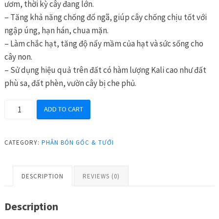
ươm, thời kỳ cây đang lớn.
– Tăng khả năng chống đổ ngã, giúp cây chống chịu tốt với
ngập úng, hạn hán, chua mặn.
– Làm chắc hạt, tăng độ nẩy mầm của hạt và sức sống cho
cây non.
– Sử dụng hiệu quả trên đất có hàm lượng Kali cao như đất
phù sa, đất phèn, vườn cây bị che phủ.
MAP
ADD TO CART
Haifa
12-
CATEGORY:
PHÂN BÓN GỐC & TƯỚI
61-
0
25kg
DESCRIPTION
REVIEWS (0)
Ra
rễ
Description
tạo