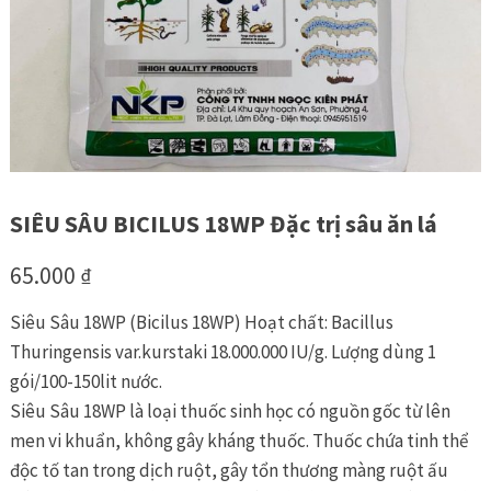
SIÊU SÂU BICILUS 18WP Đặc trị sâu ăn lá
65.000
₫
Siêu Sâu 18WP (Bicilus 18WP) Hoạt chất: Bacillus
Thuringensis var.kurstaki 18.000.000 IU/g. Lượng dùng 1
gói/100-150lit nước.
Siêu Sâu 18WP là loại thuốc sinh học có nguồn gốc từ lên
men vi khuẩn, không gây kháng thuốc. Thuốc chứa tinh thể
độc tố tan trong dịch ruột, gây tổn thương màng ruột ấu