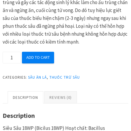
trùng và gây các tác động sinh lý khác làm cho ấu trùng chán
ăn và ngừng ăn, cuối cùng tử vong. Do đó tuy hiệu lực giết
sâu của thuốc biểu hiện chậm (2-3 ngày) nhưng ngay sau khi
phun thuốc sâu đã ngừng phá hoại. Loại này có thể hỗn hợp
với nhiều loại thuốc trừ sâu bệnh nhưng không hỗn hợp được
với các loại thuốc có kiềm tính mạnh.
SIÊU
ADD TO CART
SÂU
BICILUS
CATEGORIES:
SÂU ĂN LÁ
,
THUỐC TRỪ SÂU
18WP
Đặc
trị
DESCRIPTION
REVIEWS (0)
sâu
ăn
Description
lá
quantity
Siêu Sâu 18WP (Bicilus 18WP) Hoạt chất: Bacillus