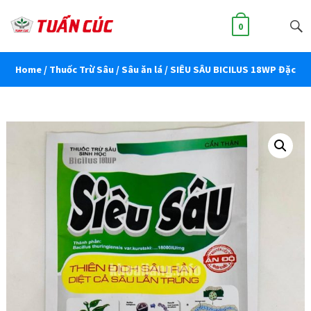
0
Home
/
Thuốc Trừ Sâu
/
Sâu ăn lá
/ SIÊU SÂU BICILUS 18WP Đặc
trị sâu ăn lá