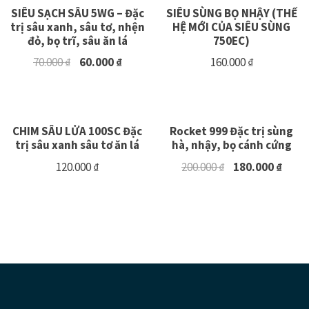
SIÊU SẠCH SÂU 5WG – Đặc
SIÊU SÙNG BỌ NHẬY (THẾ
trị sâu xanh, sâu tơ, nhện
HỆ MỚI CỦA SIÊU SÙNG
đỏ, bọ trĩ, sâu ăn lá
750EC)
70.000
₫
60.000
₫
160.000
₫
CHIM SÂU LỬA 100SC Đặc
Rocket 999 Đặc trị sùng
trị sâu xanh sâu tơ ăn lá
hà, nhậy, bọ cánh cứng
120.000
₫
200.000
₫
180.000
₫