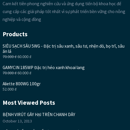
Cam kết tiên phong nghiên cứu và ứng dụng tiến bộ khoa học để
cung cấp các giải pháp tốt nhất vì sự phát triển bền vững cho nông
nghiệp và cộng đồng
Products
SIÊU SẠCH SÂU 5WG - Đặc trị sâu xanh, sâu tơ, nhện đỏ, bọ trĩ, sâu
ăn lá
70.000
₫
60.000
₫
GAMYCIN 185WP Đặc trị héo xanh khoai lang
70.000
₫
60.000
₫
Aliette 800WG 100gr
52.000
₫
Most Viewed Posts
BỆNH VIRÚT GÂY HẠI TRÊN CHANH DÂY
October 13, 2013