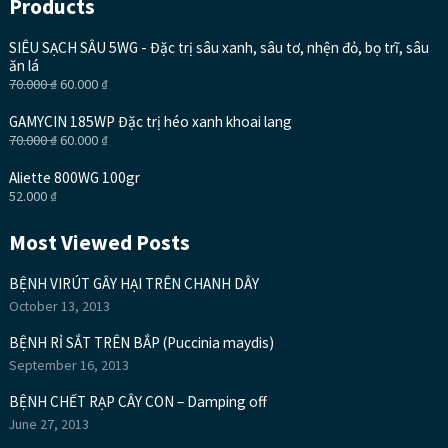
Products
SIÊU SẠCH SÂU 5WG - Đặc trị sâu xanh, sâu tơ, nhện đỏ, bọ trĩ, sâu
ăn lá
70.000
₫
60.000
₫
GAMYCIN 185WP Đặc trị héo xanh khoai lang
70.000
₫
60.000
₫
Aliette 800WG 100gr
52.000
₫
Most Viewed Posts
BỆNH VIRÚT GÂY HẠI TRÊN CHANH DÂY
October 13, 2013
BỆNH RỈ SẮT TRÊN BẮP (Puccinia maydis)
September 16, 2013
BỆNH CHẾT RẠP CÂY CON – Damping off
June 27, 2013