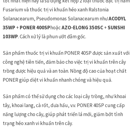
tốt nhất hiện nay là sử dụng kết hợp 2 loại thuốc đặc trị nấm
Fusarium và thuốc trị vi khuẩn héo xanh Ralstonia
Solanacearum, Pseudomonas Solanacearum như
ACODYL
35WP
+
PONER 400SP
hoặc
AZO-ELONG 350SC
+
SUNSHI
103WP
. Cách xử lý là phun ướt đẫm gốc.
Sản phẩm thuốc trị vi khuẩn PONER 40SP được sản xuất với
công nghệ tiên tiến, đảm bảo cho việc trị vi khuẩn trên cây
trồng được hiệu quả và an toàn. Nồng độ cao của hoạt chất
PONER giúp diệt vi khuẩn nhanh chóng và hiệu quả.
Sản phẩm có thể sử dụng cho các loại cây trồng, như khoai
tây, khoai lang, cà rốt, dưa hấu, v.v. PONER 40SP cung cấp
năng lượng cho cây, giúp phát triển lá mới, giảm bớt tình
trạng héo xanh vi khuẩn trên cây.