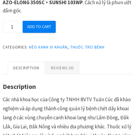
AZO-ELONG 350SC
+
SUNSHI 103WP
. Cách xử lý là phun ướt
đẫm gốc.
PONER
ADD TO CART
40SP
Đặc
CATEGORIES:
HÉO XANH VI KHUẨN
,
THUỐC TRỪ BỆNH
trị
héo
xanh
DESCRIPTION
REVIEWS (0)
quantity
Description
Các nhà khoa học của Công ty TNHH BVTV Tuấn Cúc đã khảo
nghiệm và áp dụng thành công quản lý bệnh chết dây khoai
lang ở các vùng chuyên canh khoai lang như Lâm Đồng, Đắk
Lắk, Gia Lai, Đắk Nông và nhiều địa phương khác. Thuốc xử lý