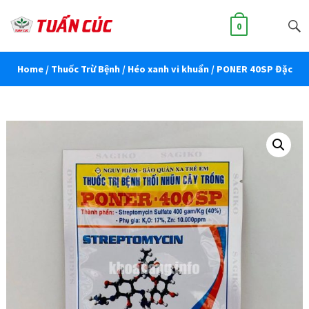
0
Home
/
Thuốc Trừ Bệnh
/
Héo xanh vi khuẩn
/ PONER 40SP Đặc
trị héo xanh