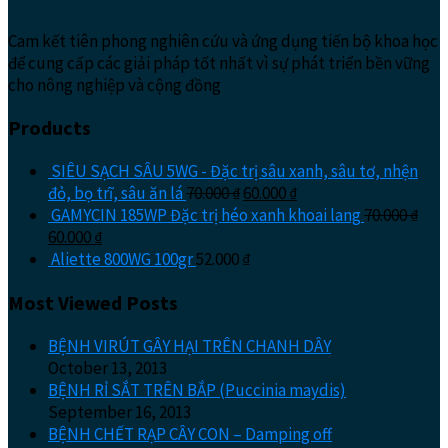
Cam kết tiên phong nghiên cứu và ứng dụng tiến bộ khoa học
để cung cấp các giải pháp tốt nhất vì sự phát triển bền vững
cho nông nghiệp và cộng đồng
Products
SIÊU SẠCH SÂU 5WG - Đặc trị sâu xanh, sâu tơ, nhện
đỏ, bọ trĩ, sâu ăn lá
70.000
₫
60.000
₫
GAMYCIN 185WP Đặc trị héo xanh khoai lang
70.000
₫
60.000
₫
Aliette 800WG 100gr
52.000
₫
Most Viewed Posts
BỆNH VIRÚT GÂY HẠI TRÊN CHANH DÂY
October 13, 2013
BỆNH RỈ SẮT TRÊN BẮP (Puccinia maydis)
September 16, 2013
BỆNH CHẾT RẠP CÂY CON – Damping off