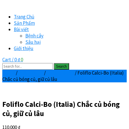
Trang Chủ
Sản Phẩm
Bài viết
Bệnh cây
Sâu hại
Giới thiệu
Cart / 0 ₫
0
Search
Home
/
Phân Bón Lá
/
To củ chắc củ
/ Foliflo Calci-Bo (Italia)
Chắc củ bóng củ, giữ củ lâu
Foliflo Calci-Bo (Italia) Chắc củ bóng
củ, giữ củ lâu
110.000
₫