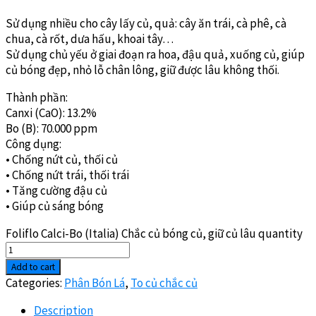
Sử dụng nhiều cho cây lấy củ, quả: cây ăn trái, cà phê, cà
chua, cà rốt, dưa hấu, khoai tây…
Sử dụng chủ yếu ở giai đoạn ra hoa, đậu quả, xuống củ, giúp
củ bóng đẹp, nhỏ lỗ chân lông, giữ được lâu không thối.
Thành phần:
Canxi (CaO): 13.2%
Bo (B): 70.000 ppm
Công dụng:
• Chống nứt củ, thối củ
• Chống nứt trái, thối trái
• Tăng cường đậu củ
• Giúp củ sáng bóng
Foliflo Calci-Bo (Italia) Chắc củ bóng củ, giữ củ lâu quantity
Add to cart
Categories:
Phân Bón Lá
,
To củ chắc củ
Description