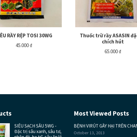
IÊU RẦY RỆP TOSI 30WG
Thuốc trừ rầy ASASIN đặc
chích hút
45.000
₫
65.000
₫
ucts
Most Viewed Posts
SIÊU SẠCH SÂU 5WG -
BỆNH VIRÚT GÂY HẠI TRÊN CHA
Đặc trị sâu xanh, sâu tơ,
October 13, 2013
nhện đỏ, bọ trĩ, sâu ăn lá