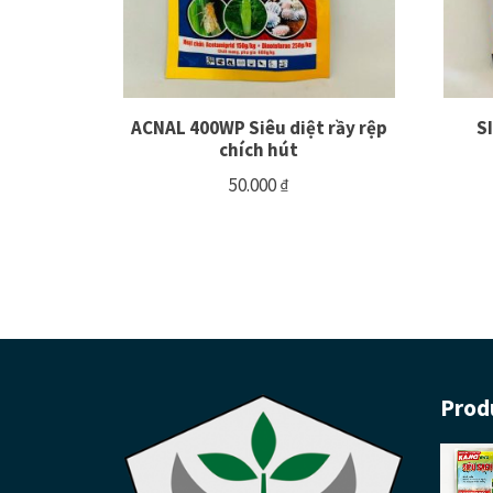
ACNAL 400WP Siêu diệt rầy rệp
S
chích hút
50.000
₫
Prod