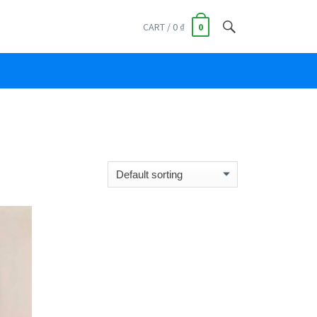
CART / 0 ₫
0