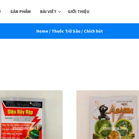
Ủ
SẢN PHẨM
BÀI VIẾT
GIỚI THIỆU
Home
/
Thuốc Trừ Sâu
/ Chích hút